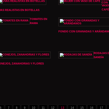
CON
VASO
CAFÉ
VAS REALISTAS EN BOTELLAS
TOMATES EN
RAMA
FONDO CON GRANADAS Y ARÁNDAN
RODAJAS 
SANDÍA
ONEJOS, ZANAHORIAS Y FLORES
6
7
8
9
10
11
12
13
14
15
16
17