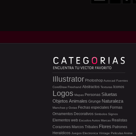
Illustrator
Photoshop
Autocad
Fuentes
Abstractos
Iconos
CorelDraw
Freehand
Texturas
Logos
Siluetas
Personas
Mapas
Objetos
Animales
Naturaleza
Grunge
Fechas especiales
Formas
Manchas y Gotas
Ornamentos
Decorativos
Simbolos
Signos
Elementos web
Realistas
Escudos
Autos
Marcas
Flores
Corazones
Marcos
Tribales
Patrones
Heraldicos
Juegos
Electronica
Vintage
Peliculas
Anime