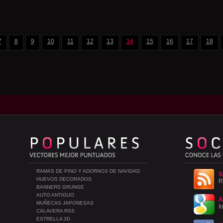
7
8
9
10
11
12
13
14
15
16
17
18
RAMAS DE PINO Y ADORNOS DE NAVIDAD
S
HUEVOS DECORADOS
R
BANNERS GRUNGE
AUTO ANTIGUO
A
MUÑECAS JAPONESAS
I
CALAVERA RSS
ESTRELLA 3D