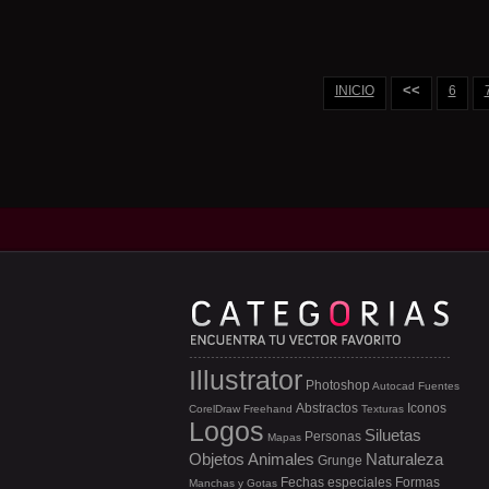
<<
INICIO
6
Illustrator
Photoshop
Autocad
Fuentes
Abstractos
Iconos
CorelDraw
Freehand
Texturas
Logos
Siluetas
Personas
Mapas
Objetos
Animales
Naturaleza
Grunge
Fechas especiales
Formas
Manchas y Gotas