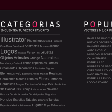
Illustrator
RAMAS DE PINO Y 
Photoshop
Autocad
Fuentes
HUEVOS DECORAD
Abstractos
Iconos
CorelDraw
Freehand
Texturas
BANNERS GRUNGE
Logos
AUTO ANTIGUO
Siluetas
Personas
Mapas
MUÑECAS JAPONE
Objetos
Animales
Naturaleza
Grunge
CALAVERA RSS
ESTRELLA 3D
Fechas especiales
Formas
Manchas y Gotas
HOMBRES DE NEG
Ornamentos
Decorativos
Simbolos
Signos
CORAZONES COLO
Elementos web
Realistas
Escudos
Autos
Marcas
MÁSCARA TRIBAL
Flores
ESTRELLAS EN 3D
Corazones
Marcos
Tribales
Patrones
LOGO GAZ AUTO
Heraldicos
Juegos
Electronica
Vintage
Peliculas
Anime
3D
Caricaturas
Dibujos
Navidad
Vacaciones
Pascua
Dia de la madre
Dia del padre
Negocios
Fondos
Estrellas
Tatuajes
Tarjetas
Banners
Lugares
Deportes
Musica
Alimentos
Ropa
Calendarios