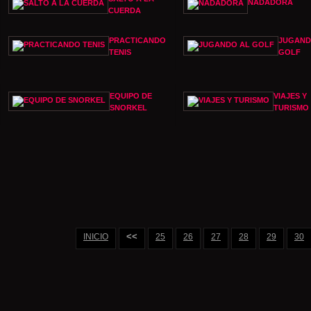
NADADORA
CUERDA
PRACTICANDO
JUGAND
TENIS
GOLF
EQUIPO DE
VIAJES Y
SNORKEL
TURISMO
<<
INICIO
25
26
27
28
29
30