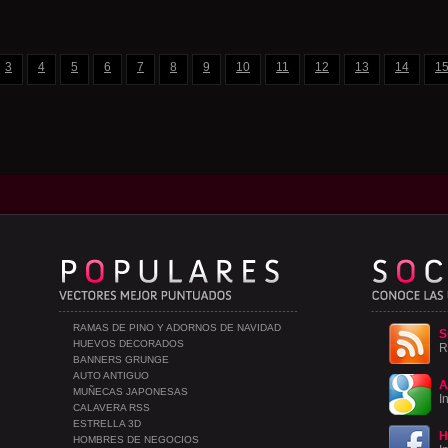
3
4
5
6
7
8
9
10
11
12
13
14
1
RAMAS DE PINO Y ADORNOS DE NAVIDAD
S
HUEVOS DECORADOS
R
BANNERS GRUNGE
AUTO ANTIGUO
A
MUÑECAS JAPONESAS
I
CALAVERA RSS
ESTRELLA 3D
H
HOMBRES DE NEGOCIOS