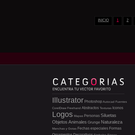
INICIO
1
2
Illustrator
Photoshop
Autocad
Fuentes
Abstractos
Iconos
CorelDraw
Freehand
Texturas
Logos
Siluetas
Personas
Mapas
Objetos
Animales
Naturaleza
Grunge
Fechas especiales
Formas
Manchas y Gotas
Ornamentos
Decorativos
Simbolos
Signos