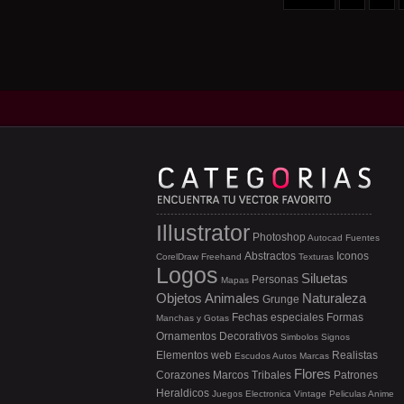
Illustrator
Photoshop
Autocad
Fuentes
Abstractos
Iconos
CorelDraw
Freehand
Texturas
Logos
Siluetas
Personas
Mapas
Objetos
Animales
Naturaleza
Grunge
Fechas especiales
Formas
Manchas y Gotas
Ornamentos
Decorativos
Simbolos
Signos
Elementos web
Realistas
Escudos
Autos
Marcas
Flores
Corazones
Marcos
Tribales
Patrones
Heraldicos
Juegos
Electronica
Vintage
Peliculas
Anime