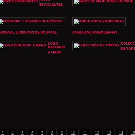
NIÑOS DE VIAJE
ESTUDIANTES
ERSONAL E INSUMOS DE HOSPITAL
AMBULANCIAS MODERNAS
LOGO
COLECC
DIBUJADO
DE TOR
A MANO
3
4
5
6
7
8
9
10
11
12
13
14
1