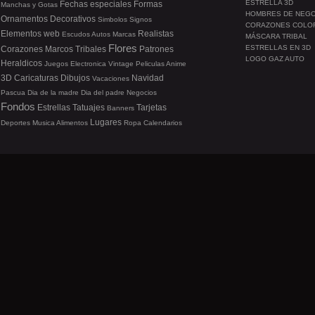
ESTRELLA 3D
Fechas especiales
Formas
Manchas y Gotas
HOMBRES DE NEG
Ornamentos
Decorativos
Simbolos
Signos
CORAZONES COLO
Elementos web
Realistas
Escudos
Autos
Marcas
MÁSCARA TRIBAL
Flores
ESTRELLAS EN 3D
Corazones
Marcos
Tribales
Patrones
LOGO GAZ AUTO
Heraldicos
Juegos
Electronica
Vintage
Peliculas
Anime
3D
Caricaturas
Dibujos
Navidad
Vacaciones
Pascua
Dia de la madre
Dia del padre
Negocios
Fondos
Estrellas
Tatuajes
Tarjetas
Banners
Lugares
Deportes
Musica
Alimentos
Ropa
Calendarios