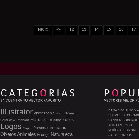
<<
INICIO
12
13
14
15
16
17
Illustrator
RAMAS DE PINO Y 
Photoshop
Autocad
Fuentes
HUEVOS DECORAD
Abstractos
Iconos
CorelDraw
Freehand
Texturas
BANNERS GRUNGE
Logos
AUTO ANTIGUO
Siluetas
Personas
Mapas
MUÑECAS JAPONE
Objetos
Animales
Naturaleza
Grunge
CALAVERA RSS