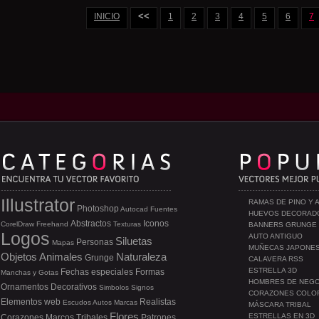
<<
INICIO
1
2
3
4
5
6
7
Illustrator
RAMAS DE PINO Y 
Photoshop
Autocad
Fuentes
HUEVOS DECORAD
Abstractos
Iconos
CorelDraw
Freehand
Texturas
BANNERS GRUNGE
Logos
AUTO ANTIGUO
Siluetas
Personas
Mapas
MUÑECAS JAPONE
Objetos
Animales
Naturaleza
Grunge
CALAVERA RSS
ESTRELLA 3D
Fechas especiales
Formas
Manchas y Gotas
HOMBRES DE NEG
Ornamentos
Decorativos
Simbolos
Signos
CORAZONES COLO
Elementos web
Realistas
Escudos
Autos
Marcas
MÁSCARA TRIBAL
Flores
ESTRELLAS EN 3D
Corazones
Marcos
Tribales
Patrones