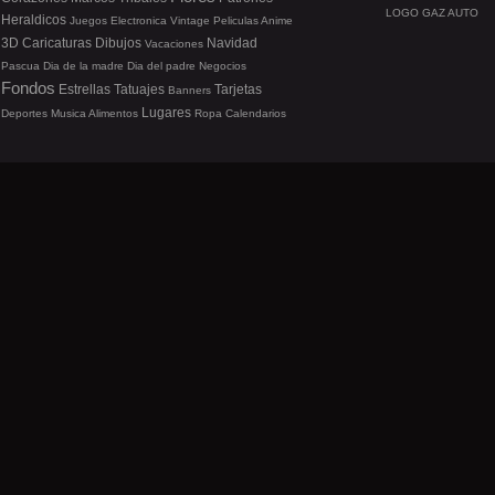
LOGO GAZ AUTO
Heraldicos
Juegos
Electronica
Vintage
Peliculas
Anime
3D
Caricaturas
Dibujos
Navidad
Vacaciones
Pascua
Dia de la madre
Dia del padre
Negocios
Fondos
Estrellas
Tatuajes
Tarjetas
Banners
Lugares
Deportes
Musica
Alimentos
Ropa
Calendarios