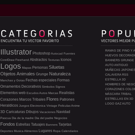
Illustrator
RAMAS DE PINO Y 
Photoshop
Autocad
Fuentes
HUEVOS DECORAD
Abstractos
Iconos
CorelDraw
Freehand
Texturas
BANNERS GRUNGE
Logos
AUTO ANTIGUO
Siluetas
Personas
Mapas
MUÑECAS JAPONE
Objetos
Animales
Naturaleza
Grunge
CALAVERA RSS
ESTRELLA 3D
Fechas especiales
Formas
Manchas y Gotas
HOMBRES DE NEG
Ornamentos
Decorativos
Simbolos
Signos
CORAZONES COLO
Elementos web
Realistas
Escudos
Autos
Marcas
MÁSCARA TRIBAL
Flores
ESTRELLAS EN 3D
Corazones
Marcos
Tribales
Patrones
LOGO GAZ AUTO
Heraldicos
Juegos
Electronica
Vintage
Peliculas
Anime
3D
Caricaturas
Dibujos
Navidad
Vacaciones
Pascua
Dia de la madre
Dia del padre
Negocios
Fondos
Estrellas
Tatuajes
Tarjetas
Banners
Lugares
Deportes
Musica
Alimentos
Ropa
Calendarios