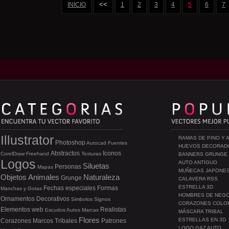
<<
INICIO
1
2
3
4
5
6
7
Illustrator
RAMAS DE PINO Y 
Photoshop
Autocad
Fuentes
HUEVOS DECORAD
Abstractos
Iconos
CorelDraw
Freehand
Texturas
BANNERS GRUNGE
Logos
AUTO ANTIGUO
Siluetas
Personas
Mapas
MUÑECAS JAPONE
Objetos
Animales
Naturaleza
Grunge
CALAVERA RSS
ESTRELLA 3D
Fechas especiales
Formas
Manchas y Gotas
HOMBRES DE NEG
Ornamentos
Decorativos
Simbolos
Signos
CORAZONES COLO
Elementos web
Realistas
Escudos
Autos
Marcas
MÁSCARA TRIBAL
Flores
ESTRELLAS EN 3D
Corazones
Marcos
Tribales
Patrones
LOGO GAZ AUTO