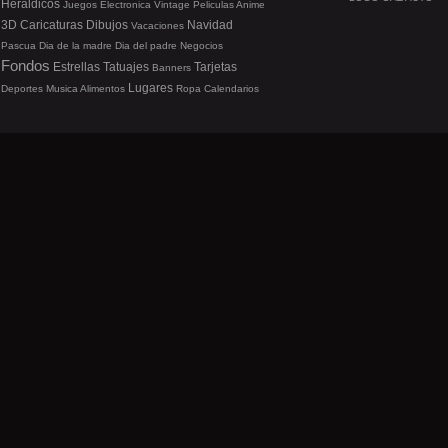
Heraldicos
Juegos
Electronica
Vintage
Peliculas
Anime
3D
Caricaturas
Dibujos
Navidad
Vacaciones
Pascua
Dia de la madre
Dia del padre
Negocios
Fondos
Estrellas
Tatuajes
Tarjetas
Banners
Lugares
Deportes
Musica
Alimentos
Ropa
Calendarios