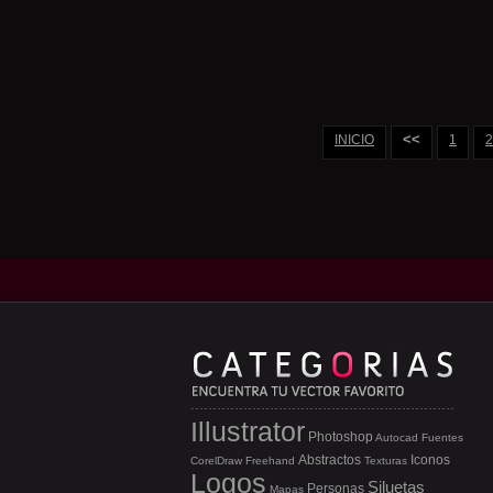
<<
INICIO
1
2
Illustrator
Photoshop
Autocad
Fuentes
Abstractos
Iconos
CorelDraw
Freehand
Texturas
Logos
Siluetas
Personas
Mapas