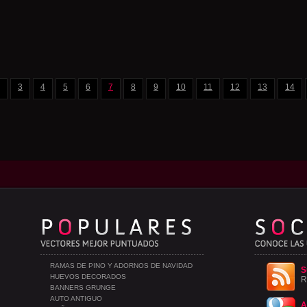
3
4
5
6
7
8
9
10
11
12
13
14
RAMAS DE PINO Y ADORNOS DE NAVIDAD
S
HUEVOS DECORADOS
R
BANNERS GRUNGE
AUTO ANTIGUO
A