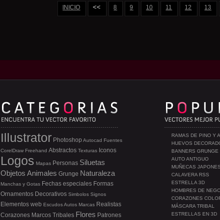
<<
INICIO
8
9
10
11
12
13
Illustrator
RAMAS DE PINO Y 
Photoshop
Autocad
Fuentes
HUEVOS DECORAD
Abstractos
Iconos
CorelDraw
Freehand
Texturas
BANNERS GRUNGE
Logos
AUTO ANTIGUO
Siluetas
Personas
Mapas
MUÑECAS JAPONE
Objetos
Animales
Naturaleza
Grunge
CALAVERA RSS
ESTRELLA 3D
Fechas especiales
Formas
Manchas y Gotas
HOMBRES DE NEG
Ornamentos
Decorativos
Simbolos
Signos
CORAZONES COLO
Elementos web
Realistas
Escudos
Autos
Marcas
MÁSCARA TRIBAL
Flores
ESTRELLAS EN 3D
Corazones
Marcos
Tribales
Patrones