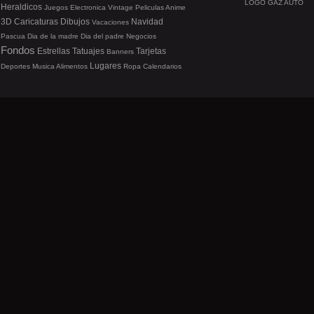
LOGO GAZ AUTO
Heraldicos
Juegos
Electronica
Vintage
Peliculas
Anime
3D
Caricaturas
Dibujos
Navidad
Vacaciones
Pascua
Dia de la madre
Dia del padre
Negocios
Fondos
Estrellas
Tatuajes
Tarjetas
Banners
Lugares
Deportes
Musica
Alimentos
Ropa
Calendarios