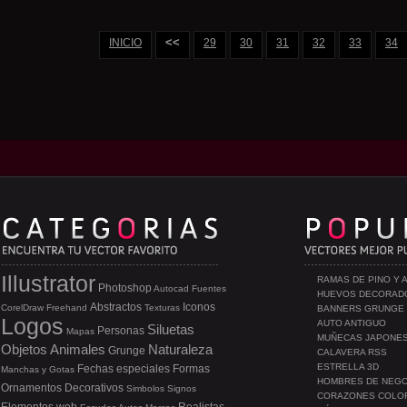
<<
INICIO
29
30
31
32
33
34
Illustrator
RAMAS DE PINO Y 
Photoshop
Autocad
Fuentes
HUEVOS DECORAD
Abstractos
Iconos
CorelDraw
Freehand
Texturas
BANNERS GRUNGE
Logos
AUTO ANTIGUO
Siluetas
Personas
Mapas
MUÑECAS JAPONE
Objetos
Animales
Naturaleza
Grunge
CALAVERA RSS
ESTRELLA 3D
Fechas especiales
Formas
Manchas y Gotas
HOMBRES DE NEG
Ornamentos
Decorativos
Simbolos
Signos
CORAZONES COLO