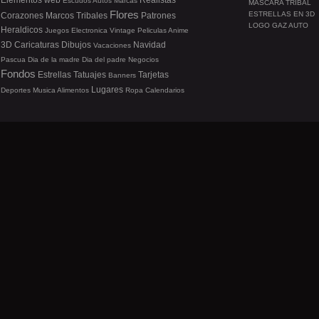
Elementos web
Realistas
Escudos
Autos
Marcas
MÁSCARA TRIBAL
Flores
ESTRELLAS EN 3D
Corazones
Marcos
Tribales
Patrones
LOGO GAZ AUTO
Heraldicos
Juegos
Electronica
Vintage
Peliculas
Anime
3D
Caricaturas
Dibujos
Navidad
Vacaciones
Pascua
Dia de la madre
Dia del padre
Negocios
Fondos
Estrellas
Tatuajes
Tarjetas
Banners
Lugares
Deportes
Musica
Alimentos
Ropa
Calendarios