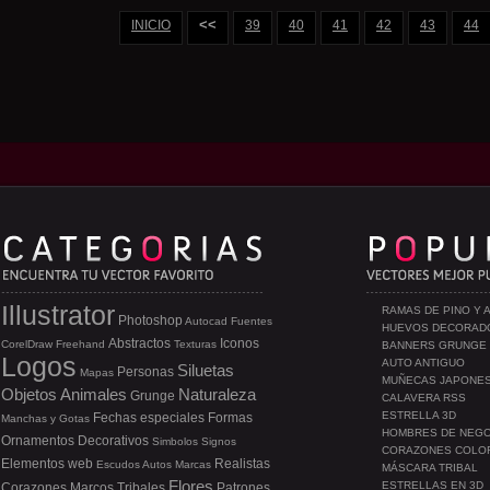
<<
INICIO
39
40
41
42
43
44
Illustrator
RAMAS DE PINO Y 
Photoshop
Autocad
Fuentes
HUEVOS DECORAD
Abstractos
Iconos
CorelDraw
Freehand
Texturas
BANNERS GRUNGE
Logos
AUTO ANTIGUO
Siluetas
Personas
Mapas
MUÑECAS JAPONE
Objetos
Animales
Naturaleza
Grunge
CALAVERA RSS
ESTRELLA 3D
Fechas especiales
Formas
Manchas y Gotas
HOMBRES DE NEG
Ornamentos
Decorativos
Simbolos
Signos
CORAZONES COLO
Elementos web
Realistas
Escudos
Autos
Marcas
MÁSCARA TRIBAL
Flores
ESTRELLAS EN 3D
Corazones
Marcos
Tribales
Patrones