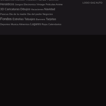
LOGO GAZ AUTO
Heraldicos
Juegos
Electronica
Vintage
Peliculas
Anime
3D
Caricaturas
Dibujos
Navidad
Vacaciones
Pascua
Dia de la madre
Dia del padre
Negocios
Fondos
Estrellas
Tatuajes
Tarjetas
Banners
Lugares
Deportes
Musica
Alimentos
Ropa
Calendarios