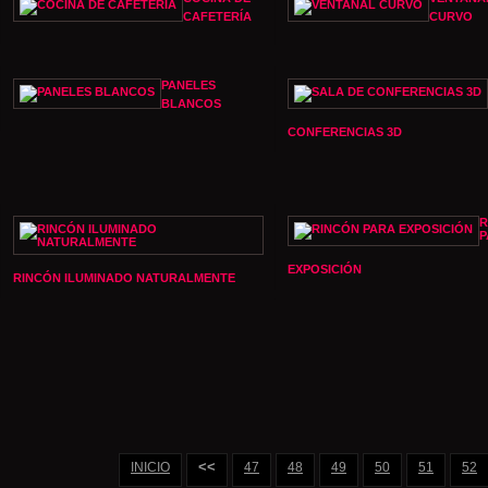
CAFETERÍA
CURVO
PANELES
BLANCOS
CONFERENCIAS 3D
R
P
EXPOSICIÓN
RINCÓN ILUMINADO NATURALMENTE
<<
INICIO
47
48
49
50
51
52