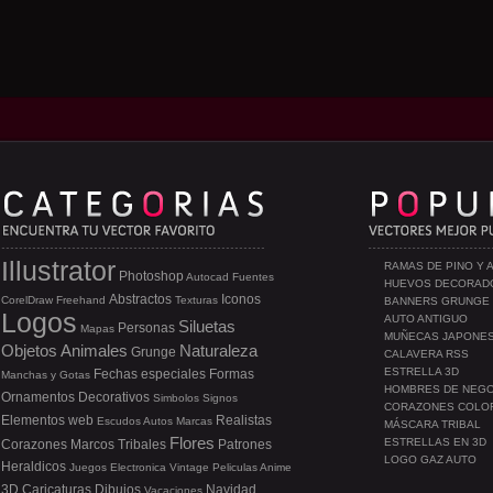
Illustrator
RAMAS DE PINO Y 
Photoshop
Autocad
Fuentes
HUEVOS DECORAD
Abstractos
Iconos
CorelDraw
Freehand
Texturas
BANNERS GRUNGE
Logos
AUTO ANTIGUO
Siluetas
Personas
Mapas
MUÑECAS JAPONE
Objetos
Animales
Naturaleza
Grunge
CALAVERA RSS
ESTRELLA 3D
Fechas especiales
Formas
Manchas y Gotas
HOMBRES DE NEG
Ornamentos
Decorativos
Simbolos
Signos
CORAZONES COLO
Elementos web
Realistas
Escudos
Autos
Marcas
MÁSCARA TRIBAL
Flores
ESTRELLAS EN 3D
Corazones
Marcos
Tribales
Patrones
LOGO GAZ AUTO
Heraldicos
Juegos
Electronica
Vintage
Peliculas
Anime
3D
Caricaturas
Dibujos
Navidad
Vacaciones