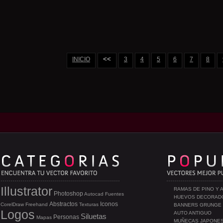
<<
INICIO
3
4
5
6
7
8
Illustrator
RAMAS DE PINO Y 
Photoshop
Autocad
Fuentes
HUEVOS DECORAD
Abstractos
Iconos
CorelDraw
Freehand
Texturas
BANNERS GRUNGE
Logos
AUTO ANTIGUO
Siluetas
Personas
Mapas
MUÑECAS JAPONE