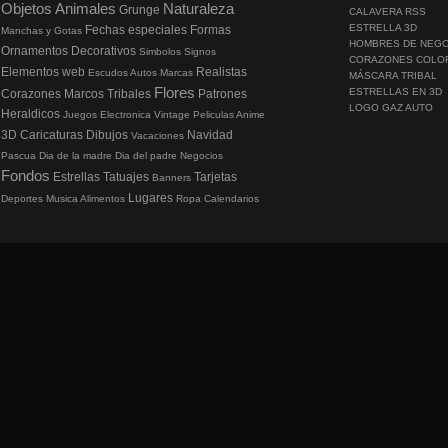
Objetos
Animales
Naturaleza
Grunge
CALAVERA RSS
ESTRELLA 3D
Fechas especiales
Formas
Manchas y Gotas
HOMBRES DE NEG
Ornamentos
Decorativos
Simbolos
Signos
CORAZONES COLO
Elementos web
Realistas
Escudos
Autos
Marcas
MÁSCARA TRIBAL
Flores
ESTRELLAS EN 3D
Corazones
Marcos
Tribales
Patrones
LOGO GAZ AUTO
Heraldicos
Juegos
Electronica
Vintage
Peliculas
Anime
3D
Caricaturas
Dibujos
Navidad
Vacaciones
Pascua
Dia de la madre
Dia del padre
Negocios
Fondos
Estrellas
Tatuajes
Tarjetas
Banners
Lugares
Deportes
Musica
Alimentos
Ropa
Calendarios