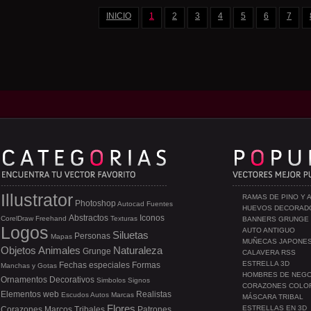
INICIO
1
2
3
4
5
6
7
Illustrator
RAMAS DE PINO Y 
Photoshop
Autocad
Fuentes
HUEVOS DECORAD
Abstractos
Iconos
CorelDraw
Freehand
Texturas
BANNERS GRUNGE
Logos
AUTO ANTIGUO
Siluetas
Personas
Mapas
MUÑECAS JAPONE
Objetos
Animales
Naturaleza
Grunge
CALAVERA RSS
ESTRELLA 3D
Fechas especiales
Formas
Manchas y Gotas
HOMBRES DE NEG
Ornamentos
Decorativos
Simbolos
Signos
CORAZONES COLO
Elementos web
Realistas
Escudos
Autos
Marcas
MÁSCARA TRIBAL
Flores
ESTRELLAS EN 3D
Corazones
Marcos
Tribales
Patrones