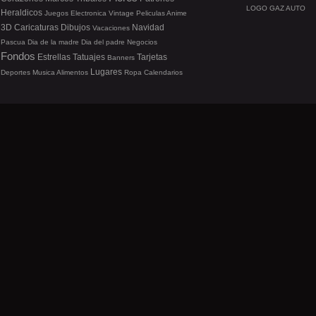
LOGO GAZ AUTO
Heraldicos
Juegos
Electronica
Vintage
Peliculas
Anime
3D
Caricaturas
Dibujos
Navidad
Vacaciones
Pascua
Dia de la madre
Dia del padre
Negocios
Fondos
Estrellas
Tatuajes
Tarjetas
Banners
Lugares
Deportes
Musica
Alimentos
Ropa
Calendarios