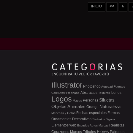
<<
INICIO
6
Illustrator
Photoshop
Autocad
Fuentes
Abstractos
Iconos
CorelDraw
Freehand
Texturas
Logos
Siluetas
Personas
Mapas
Objetos
Animales
Naturaleza
Grunge
Fechas especiales
Formas
Manchas y Gotas
Ornamentos
Decorativos
Simbolos
Signos
Elementos web
Realistas
Escudos
Autos
Marcas
Flores
Corazones
Marcos
Tribales
Patrones