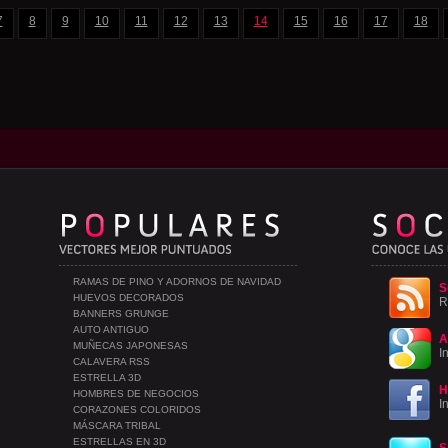
7
8
9
10
11
12
13
14
15
16
17
18
RAMAS DE PINO Y ADORNOS DE NAVIDAD
S
HUEVOS DECORADOS
R
BANNERS GRUNGE
AUTO ANTIGUO
A
MUÑECAS JAPONESAS
I
CALAVERA RSS
ESTRELLA 3D
H
HOMBRES DE NEGOCIOS
I
CORAZONES COLORIDOS
MÁSCARA TRIBAL
ESTRELLAS EN 3D