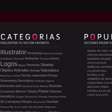
Illustrator
RAMAS DE PINO Y 
Photoshop
Autocad
Fuentes
HUEVOS DECORAD
Abstractos
Iconos
CorelDraw
Freehand
Texturas
BANNERS GRUNGE
Logos
AUTO ANTIGUO
Siluetas
Personas
Mapas
MUÑECAS JAPONE
Objetos
Animales
Naturaleza
Grunge
CALAVERA RSS
ESTRELLA 3D
Fechas especiales
Formas
Manchas y Gotas
HOMBRES DE NEG
Ornamentos
Decorativos
Simbolos
Signos
CORAZONES COLO
Elementos web
Realistas
Escudos
Autos
Marcas
MÁSCARA TRIBAL
Flores
ESTRELLAS EN 3D
Corazones
Marcos
Tribales
Patrones
LOGO GAZ AUTO
Heraldicos
Juegos
Electronica
Vintage
Peliculas
Anime
3D
Caricaturas
Dibujos
Navidad
Vacaciones
Pascua
Dia de la madre
Dia del padre
Negocios
Fondos