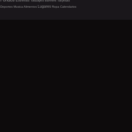
Estrellas
Tatuajes
Tarjetas
Banners
Lugares
Deportes
Musica
Alimentos
Ropa
Calendarios