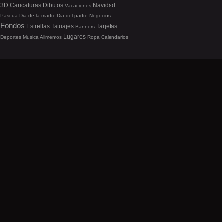
3D
Caricaturas
Dibujos
Navidad
Vacaciones
Pascua
Dia de la madre
Dia del padre
Negocios
Fondos
Estrellas
Tatuajes
Tarjetas
Banners
Lugares
Deportes
Musica
Alimentos
Ropa
Calendarios