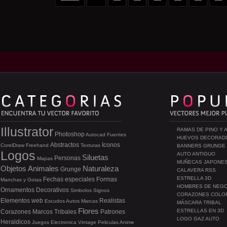
Illustrator
RAMAS DE PINO Y 
Photoshop
Autocad
Fuentes
HUEVOS DECORAD
Abstractos
Iconos
CorelDraw
Freehand
Texturas
BANNERS GRUNGE
Logos
AUTO ANTIGUO
Siluetas
Personas
Mapas
MUÑECAS JAPONE
Objetos
Animales
Naturaleza
Grunge
CALAVERA RSS
ESTRELLA 3D
Fechas especiales
Formas
Manchas y Gotas
HOMBRES DE NEG
Ornamentos
Decorativos
Simbolos
Signos
CORAZONES COLO
Elementos web
Realistas
Escudos
Autos
Marcas
MÁSCARA TRIBAL
Flores
ESTRELLAS EN 3D
Corazones
Marcos
Tribales
Patrones
LOGO GAZ AUTO
Heraldicos
Juegos
Electronica
Vintage
Peliculas
Anime