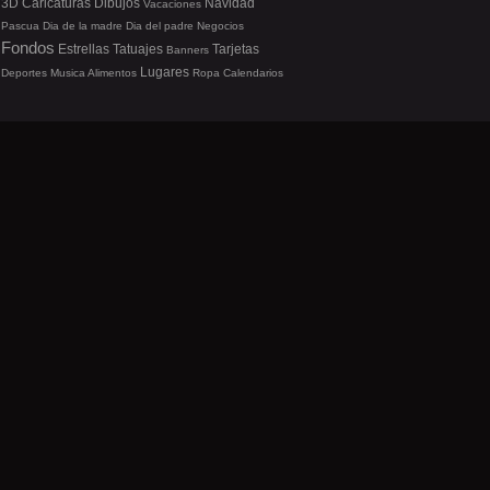
3D
Caricaturas
Dibujos
Navidad
Vacaciones
Pascua
Dia de la madre
Dia del padre
Negocios
Fondos
Estrellas
Tatuajes
Tarjetas
Banners
Lugares
Deportes
Musica
Alimentos
Ropa
Calendarios