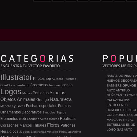
Illustrator
RAMAS DE PINO Y 
Photoshop
Autocad
Fuentes
HUEVOS DECORAD
Abstractos
Iconos
CorelDraw
Freehand
Texturas
BANNERS GRUNGE
Logos
AUTO ANTIGUO
Siluetas
Personas
Mapas
MUÑECAS JAPONE
Objetos
Animales
Naturaleza
Grunge
CALAVERA RSS
ESTRELLA 3D
Fechas especiales
Formas
Manchas y Gotas
HOMBRES DE NEG
Ornamentos
Decorativos
Simbolos
Signos
CORAZONES COLO
Elementos web
Realistas
Escudos
Autos
Marcas
MÁSCARA TRIBAL
Flores
ESTRELLAS EN 3D
Corazones
Marcos
Tribales
Patrones
LOGO GAZ AUTO
Heraldicos
Juegos
Electronica
Vintage
Peliculas
Anime