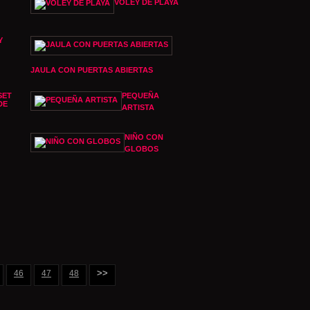
VOLEY DE PLAYA
Y
JAULA CON PUERTAS ABIERTAS
SET
PEQUEÑA
DE
ARTISTA
NIÑO CON
GLOBOS
>>
46
47
48