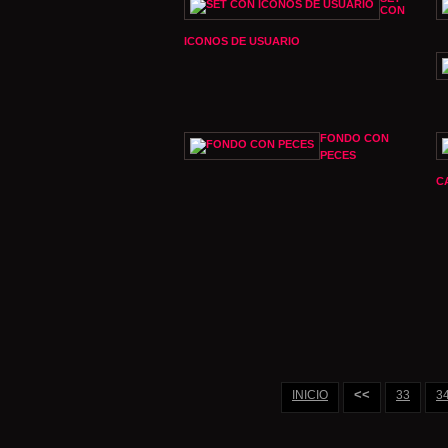
CON
ICONOS DE USUARIO
FONDO CON
PECES
C
<<
INICIO
33
3