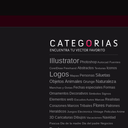
Illustrator
Photoshop
Autocad
Fuentes
Abstractos
Iconos
CorelDraw
Freehand
Texturas
Logos
Siluetas
Personas
Mapas
Objetos
Animales
Naturaleza
Grunge
Fechas especiales
Formas
Manchas y Gotas
Ornamentos
Decorativos
Simbolos
Signos
Elementos web
Realistas
Escudos
Autos
Marcas
Flores
Corazones
Marcos
Tribales
Patrones
Heraldicos
Juegos
Electronica
Vintage
Peliculas
Anime
3D
Caricaturas
Dibujos
Navidad
Vacaciones
Pascua
Dia de la madre
Dia del padre
Negocios