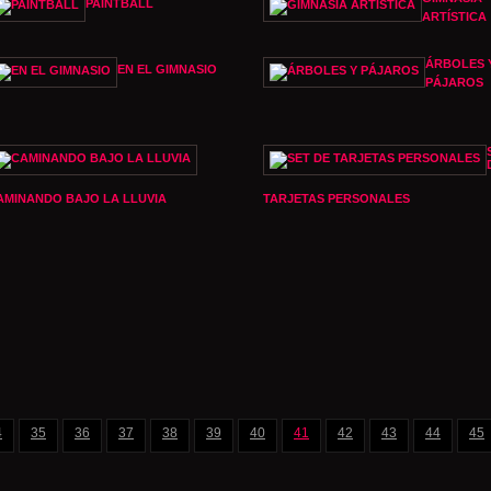
PAINTBALL
ARTÍSTICA
ÁRBOLES 
EN EL GIMNASIO
PÁJAROS
AMINANDO BAJO LA LLUVIA
TARJETAS PERSONALES
4
35
36
37
38
39
40
41
42
43
44
45