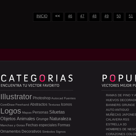
<<
INICIO
46
47
48
49
50
51
Illustrator
RAMAS DE PINO Y 
Photoshop
Autocad
Fuentes
HUEVOS DECORAD
Abstractos
Iconos
CorelDraw
Freehand
Texturas
BANNERS GRUNGE
Logos
AUTO ANTIGUO
Siluetas
Personas
Mapas
MUÑECAS JAPONE
Objetos
Animales
Naturaleza
Grunge
CALAVERA RSS
ESTRELLA 3D
Fechas especiales
Formas
Manchas y Gotas
HOMBRES DE NEG
Ornamentos
Decorativos
Simbolos
Signos
CORAZONES COLO