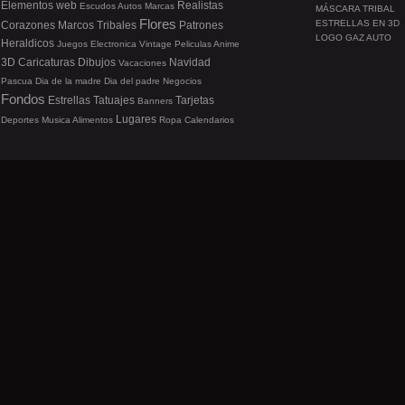
Elementos web
Realistas
Escudos
Autos
Marcas
MÁSCARA TRIBAL
Flores
ESTRELLAS EN 3D
Corazones
Marcos
Tribales
Patrones
LOGO GAZ AUTO
Heraldicos
Juegos
Electronica
Vintage
Peliculas
Anime
3D
Caricaturas
Dibujos
Navidad
Vacaciones
Pascua
Dia de la madre
Dia del padre
Negocios
Fondos
Estrellas
Tatuajes
Tarjetas
Banners
Lugares
Deportes
Musica
Alimentos
Ropa
Calendarios