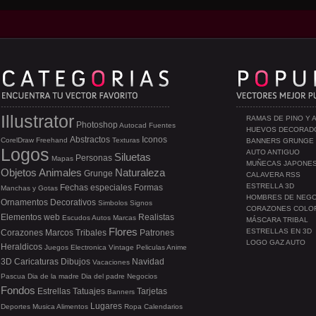
Illustrator
RAMAS DE PINO Y 
Photoshop
Autocad
Fuentes
HUEVOS DECORAD
Abstractos
Iconos
CorelDraw
Freehand
Texturas
BANNERS GRUNGE
Logos
AUTO ANTIGUO
Siluetas
Personas
Mapas
MUÑECAS JAPONE
Objetos
Animales
Naturaleza
Grunge
CALAVERA RSS
ESTRELLA 3D
Fechas especiales
Formas
Manchas y Gotas
HOMBRES DE NEG
Ornamentos
Decorativos
Simbolos
Signos
CORAZONES COLO
Elementos web
Realistas
Escudos
Autos
Marcas
MÁSCARA TRIBAL
Flores
ESTRELLAS EN 3D
Corazones
Marcos
Tribales
Patrones
LOGO GAZ AUTO
Heraldicos
Juegos
Electronica
Vintage
Peliculas
Anime
3D
Caricaturas
Dibujos
Navidad
Vacaciones
Pascua
Dia de la madre
Dia del padre
Negocios
Fondos
Estrellas
Tatuajes
Tarjetas
Banners
Lugares
Deportes
Musica
Alimentos
Ropa
Calendarios