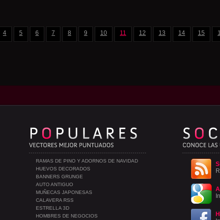
4
5
6
7
8
9
10
11
12
13
14
15
RAMAS DE PINO Y ADORNOS DE NAVIDAD
S
HUEVOS DECORADOS
R
BANNERS GRUNGE
AUTO ANTIGUO
A
MUÑECAS JAPONESAS
I
CALAVERA RSS
ESTRELLA 3D
H
HOMBRES DE NEGOCIOS