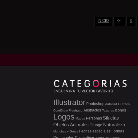
<<
INICIO
3
Illustrator
Photoshop
Autocad
Fuentes
Abstractos
Iconos
CorelDraw
Freehand
Texturas
Logos
Siluetas
Personas
Mapas
Objetos
Animales
Naturaleza
Grunge
Fechas especiales
Formas
Manchas y Gotas
Ornamentos
Decorativos
Simbolos
Signos