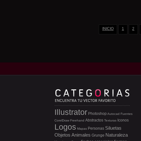
INICIO
1
2
Illustrator
Photoshop
Autocad
Fuentes
Abstractos
Iconos
CorelDraw
Freehand
Texturas
Logos
Siluetas
Personas
Mapas
Objetos
Animales
Naturaleza
Grunge