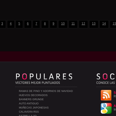
3
4
5
6
7
8
9
10
11
12
13
14
1
RAMAS DE PINO Y ADORNOS DE NAVIDAD
S
HUEVOS DECORADOS
R
BANNERS GRUNGE
AUTO ANTIGUO
A
MUÑECAS JAPONESAS
I
CALAVERA RSS
ESTRELLA 3D