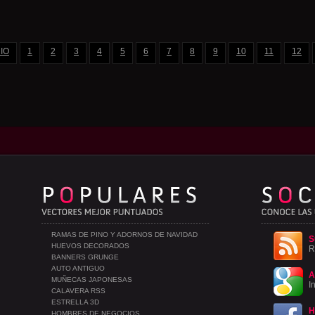
CIO
1
2
3
4
5
6
7
8
9
10
11
12
RAMAS DE PINO Y ADORNOS DE NAVIDAD
S
HUEVOS DECORADOS
R
BANNERS GRUNGE
AUTO ANTIGUO
A
MUÑECAS JAPONESAS
I
CALAVERA RSS
ESTRELLA 3D
H
HOMBRES DE NEGOCIOS