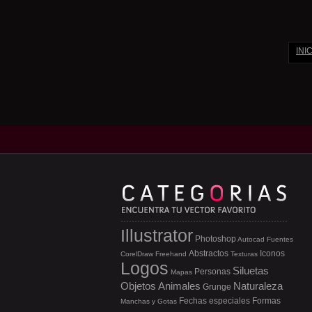
INI
Illustrator
Photoshop
Autocad
Fuentes
Abstractos
Iconos
CorelDraw
Freehand
Texturas
Logos
Siluetas
Personas
Mapas
Objetos
Animales
Naturaleza
Grunge
Fechas especiales
Formas
Manchas y Gotas