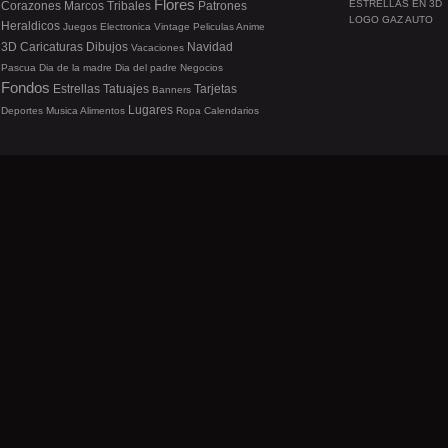
Flores
ESTRELLAS EN 3D
Corazones
Marcos
Tribales
Patrones
LOGO GAZ AUTO
Heraldicos
Juegos
Electronica
Vintage
Peliculas
Anime
3D
Caricaturas
Dibujos
Navidad
Vacaciones
Pascua
Dia de la madre
Dia del padre
Negocios
Fondos
Estrellas
Tatuajes
Tarjetas
Banners
Lugares
Deportes
Musica
Alimentos
Ropa
Calendarios