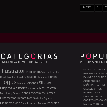
INICIO
1
2
Illustrator
RAMAS DE PINO Y 
Photoshop
Autocad
Fuentes
HUEVOS DECORAD
Abstractos
Iconos
CorelDraw
Freehand
Texturas
BANNERS GRUNGE
Logos
AUTO ANTIGUO
Siluetas
Personas
Mapas
MUÑECAS JAPONE
Objetos
Animales
Naturaleza
Grunge
CALAVERA RSS
ESTRELLA 3D
Fechas especiales
Formas
Manchas y Gotas
HOMBRES DE NEG
Ornamentos
Decorativos
Simbolos
Signos
CORAZONES COLO
Elementos web
Realistas
Escudos
Autos
Marcas
MÁSCARA TRIBAL