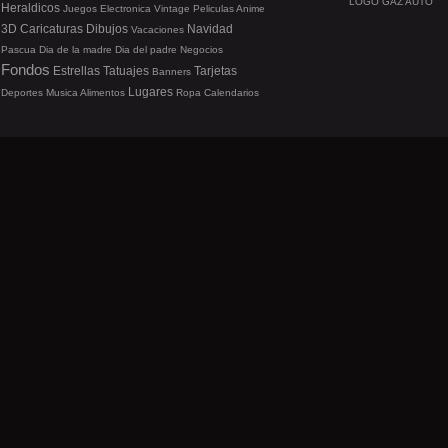
LOGO GAZ AUTO
Heraldicos
Juegos
Electronica
Vintage
Peliculas
Anime
3D
Caricaturas
Dibujos
Navidad
Vacaciones
Pascua
Dia de la madre
Dia del padre
Negocios
Fondos
Estrellas
Tatuajes
Tarjetas
Banners
Lugares
Deportes
Musica
Alimentos
Ropa
Calendarios