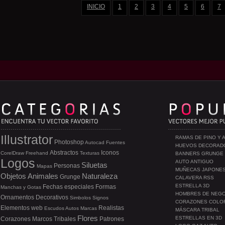
INICIO
1
2
3
4
5
6
7
Illustrator
RAMAS DE PINO Y 
Photoshop
Autocad
Fuentes
HUEVOS DECORAD
Abstractos
Iconos
CorelDraw
Freehand
Texturas
BANNERS GRUNGE
Logos
AUTO ANTIGUO
Siluetas
Personas
Mapas
MUÑECAS JAPONE
Objetos
Animales
Naturaleza
Grunge
CALAVERA RSS
ESTRELLA 3D
Fechas especiales
Formas
Manchas y Gotas
HOMBRES DE NEG
Ornamentos
Decorativos
Simbolos
Signos
CORAZONES COLO
Elementos web
Realistas
Escudos
Autos
Marcas
MÁSCARA TRIBAL
Flores
ESTRELLAS EN 3D
Corazones
Marcos
Tribales
Patrones