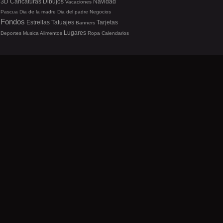
3D
Caricaturas
Dibujos
Navidad
Vacaciones
Pascua
Dia de la madre
Dia del padre
Negocios
Fondos
Estrellas
Tatuajes
Tarjetas
Banners
Lugares
Deportes
Musica
Alimentos
Ropa
Calendarios