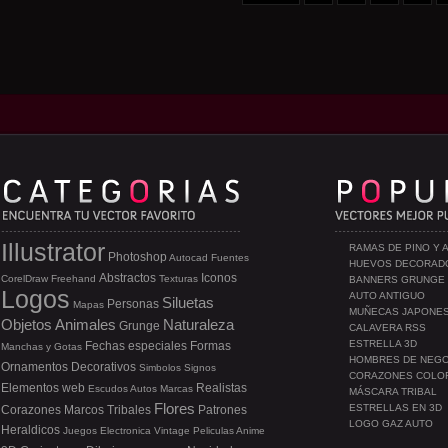
Illustrator
RAMAS DE PINO Y 
Photoshop
Autocad
Fuentes
HUEVOS DECORAD
Abstractos
Iconos
CorelDraw
Freehand
Texturas
BANNERS GRUNGE
Logos
AUTO ANTIGUO
Siluetas
Personas
Mapas
MUÑECAS JAPONE
Objetos
Animales
Naturaleza
Grunge
CALAVERA RSS
ESTRELLA 3D
Fechas especiales
Formas
Manchas y Gotas
HOMBRES DE NEG
Ornamentos
Decorativos
Simbolos
Signos
CORAZONES COLO
Elementos web
Realistas
Escudos
Autos
Marcas
MÁSCARA TRIBAL
Flores
ESTRELLAS EN 3D
Corazones
Marcos
Tribales
Patrones
LOGO GAZ AUTO
Heraldicos
Juegos
Electronica
Vintage
Peliculas
Anime