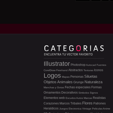
Illustrator
Photoshop
Autocad
Fuentes
Abstractos
Iconos
CorelDraw
Freehand
Texturas
Logos
Siluetas
Personas
Mapas
Objetos
Animales
Naturaleza
Grunge
Fechas especiales
Formas
Manchas y Gotas
Ornamentos
Decorativos
Simbolos
Signos
Elementos web
Realistas
Escudos
Autos
Marcas
Flores
Corazones
Marcos
Tribales
Patrones
Heraldicos
Juegos
Electronica
Vintage
Peliculas
Anime