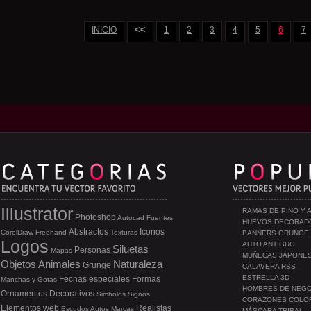
<<
INICIO
1
2
3
4
5
6
7
Illustrator
RAMAS DE PINO Y 
Photoshop
Autocad
Fuentes
HUEVOS DECORAD
Abstractos
Iconos
CorelDraw
Freehand
Texturas
BANNERS GRUNGE
Logos
AUTO ANTIGUO
Siluetas
Personas
Mapas
MUÑECAS JAPONE
Objetos
Animales
Naturaleza
Grunge
CALAVERA RSS
ESTRELLA 3D
Fechas especiales
Formas
Manchas y Gotas
HOMBRES DE NEG
Ornamentos
Decorativos
Simbolos
Signos
CORAZONES COLO
Elementos web
Realistas
Escudos
Autos
Marcas
MÁSCARA TRIBAL