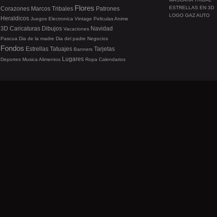
Flores
ESTRELLAS EN 3D
Corazones
Marcos
Tribales
Patrones
LOGO GAZ AUTO
Heraldicos
Juegos
Electronica
Vintage
Peliculas
Anime
3D
Caricaturas
Dibujos
Navidad
Vacaciones
Pascua
Dia de la madre
Dia del padre
Negocios
Fondos
Estrellas
Tatuajes
Tarjetas
Banners
Lugares
Deportes
Musica
Alimentos
Ropa
Calendarios