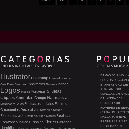
<<
INICIO
3
4
5
6
7
8
Illustrator
RAMAS DE PINO Y 
Photoshop
Autocad
Fuentes
HUEVOS DECORAD
Abstractos
Iconos
CorelDraw
Freehand
Texturas
BANNERS GRUNGE
Logos
AUTO ANTIGUO
Siluetas
Personas
Mapas
MUÑECAS JAPONE
Objetos
Animales
Naturaleza
Grunge
CALAVERA RSS
ESTRELLA 3D
Fechas especiales
Formas
Manchas y Gotas
HOMBRES DE NEG
Ornamentos
Decorativos
Simbolos
Signos
CORAZONES COLO
Elementos web
Realistas
Escudos
Autos
Marcas
MÁSCARA TRIBAL
Flores
ESTRELLAS EN 3D
Corazones
Marcos
Tribales
Patrones
LOGO GAZ AUTO
Heraldicos
Juegos
Electronica
Vintage
Peliculas
Anime