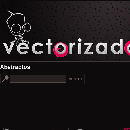
Abstractos
VE