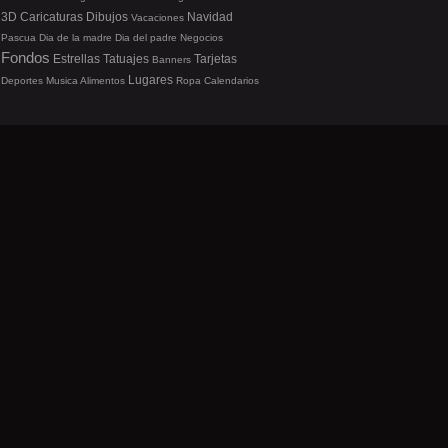
3D
Caricaturas
Dibujos
Navidad
Vacaciones
Pascua
Dia de la madre
Dia del padre
Negocios
Fondos
Estrellas
Tatuajes
Tarjetas
Banners
Lugares
Deportes
Musica
Alimentos
Ropa
Calendarios