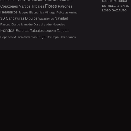
Elementos web
Realistas
Escudos
Autos
Marcas
MÁSCARA TRIBAL
Flores
ESTRELLAS EN 3D
Corazones
Marcos
Tribales
Patrones
LOGO GAZ AUTO
Heraldicos
Juegos
Electronica
Vintage
Peliculas
Anime
3D
Caricaturas
Dibujos
Navidad
Vacaciones
Pascua
Dia de la madre
Dia del padre
Negocios
Fondos
Estrellas
Tatuajes
Tarjetas
Banners
Lugares
Deportes
Musica
Alimentos
Ropa
Calendarios