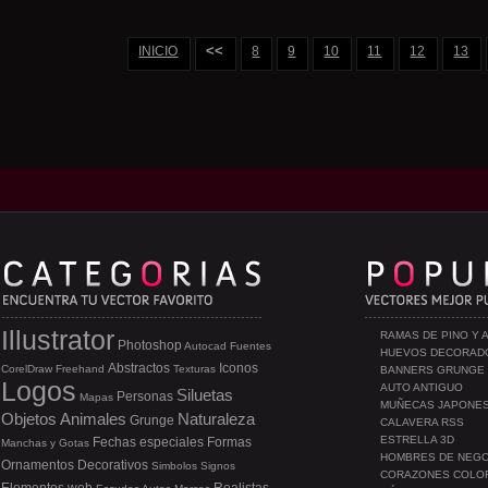
<<
INICIO
8
9
10
11
12
13
Illustrator
RAMAS DE PINO Y 
Photoshop
Autocad
Fuentes
HUEVOS DECORAD
Abstractos
Iconos
CorelDraw
Freehand
Texturas
BANNERS GRUNGE
Logos
AUTO ANTIGUO
Siluetas
Personas
Mapas
MUÑECAS JAPONE
Objetos
Animales
Naturaleza
Grunge
CALAVERA RSS
ESTRELLA 3D
Fechas especiales
Formas
Manchas y Gotas
HOMBRES DE NEG
Ornamentos
Decorativos
Simbolos
Signos
CORAZONES COLO