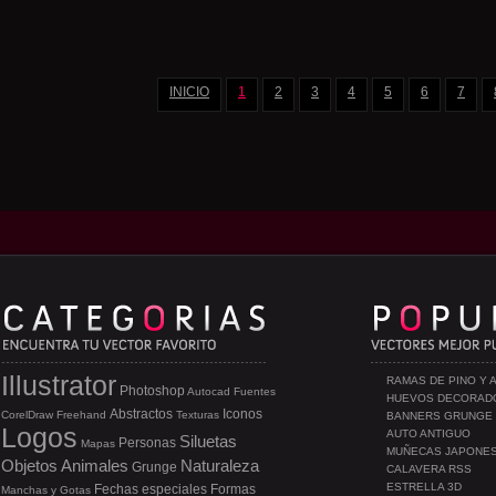
INICIO
1
2
3
4
5
6
7
Illustrator
RAMAS DE PINO Y 
Photoshop
Autocad
Fuentes
HUEVOS DECORAD
Abstractos
Iconos
CorelDraw
Freehand
Texturas
BANNERS GRUNGE
Logos
AUTO ANTIGUO
Siluetas
Personas
Mapas
MUÑECAS JAPONE
Objetos
Animales
Naturaleza
Grunge
CALAVERA RSS
ESTRELLA 3D
Fechas especiales
Formas
Manchas y Gotas