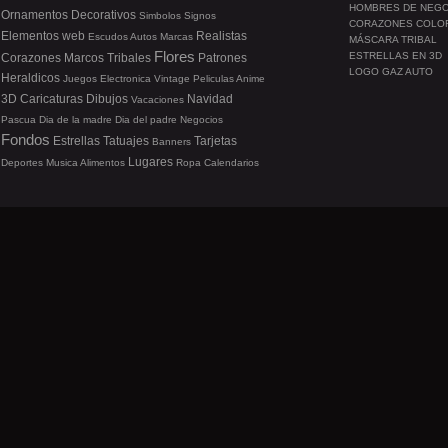
HOMBRES DE NEG
Ornamentos
Decorativos
Simbolos
Signos
CORAZONES COLO
Elementos web
Realistas
Escudos
Autos
Marcas
MÁSCARA TRIBAL
Flores
ESTRELLAS EN 3D
Corazones
Marcos
Tribales
Patrones
LOGO GAZ AUTO
Heraldicos
Juegos
Electronica
Vintage
Peliculas
Anime
3D
Caricaturas
Dibujos
Navidad
Vacaciones
Pascua
Dia de la madre
Dia del padre
Negocios
Fondos
Estrellas
Tatuajes
Tarjetas
Banners
Lugares
Deportes
Musica
Alimentos
Ropa
Calendarios