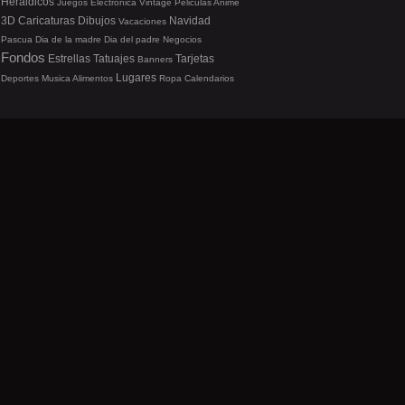
Heraldicos
Juegos
Electronica
Vintage
Peliculas
Anime
3D
Caricaturas
Dibujos
Navidad
Vacaciones
Pascua
Dia de la madre
Dia del padre
Negocios
Fondos
Estrellas
Tatuajes
Tarjetas
Banners
Lugares
Deportes
Musica
Alimentos
Ropa
Calendarios