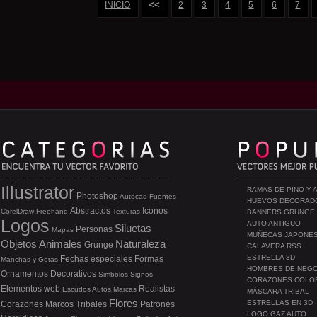
<<
INICIO
2
3
4
5
6
7
Illustrator
RAMAS DE PINO Y 
Photoshop
Autocad
Fuentes
HUEVOS DECORAD
Abstractos
Iconos
CorelDraw
Freehand
Texturas
BANNERS GRUNGE
Logos
AUTO ANTIGUO
Siluetas
Personas
Mapas
MUÑECAS JAPONE
Objetos
Animales
Naturaleza
Grunge
CALAVERA RSS
ESTRELLA 3D
Fechas especiales
Formas
Manchas y Gotas
HOMBRES DE NEG
Ornamentos
Decorativos
Simbolos
Signos
CORAZONES COLO
Elementos web
Realistas
Escudos
Autos
Marcas
MÁSCARA TRIBAL
Flores
ESTRELLAS EN 3D
Corazones
Marcos
Tribales
Patrones
LOGO GAZ AUTO