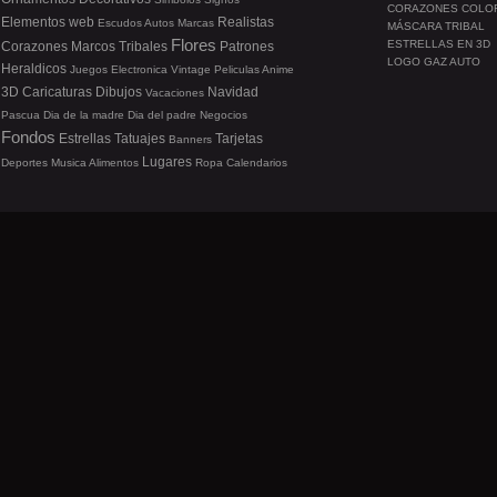
CORAZONES COLO
Elementos web
Realistas
Escudos
Autos
Marcas
MÁSCARA TRIBAL
Flores
ESTRELLAS EN 3D
Corazones
Marcos
Tribales
Patrones
LOGO GAZ AUTO
Heraldicos
Juegos
Electronica
Vintage
Peliculas
Anime
3D
Caricaturas
Dibujos
Navidad
Vacaciones
Pascua
Dia de la madre
Dia del padre
Negocios
Fondos
Estrellas
Tatuajes
Tarjetas
Banners
Lugares
Deportes
Musica
Alimentos
Ropa
Calendarios