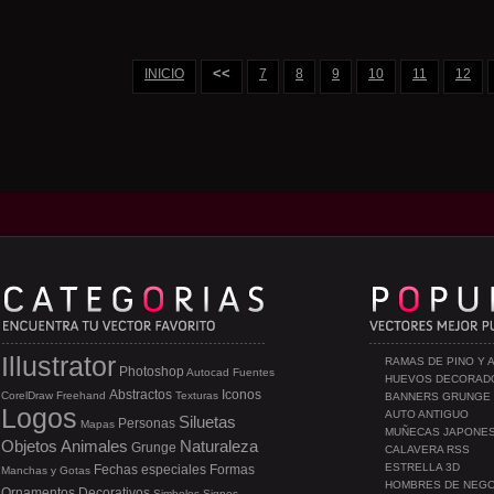
<<
INICIO
7
8
9
10
11
12
Illustrator
RAMAS DE PINO Y 
Photoshop
Autocad
Fuentes
HUEVOS DECORAD
Abstractos
Iconos
CorelDraw
Freehand
Texturas
BANNERS GRUNGE
Logos
AUTO ANTIGUO
Siluetas
Personas
Mapas
MUÑECAS JAPONE
Objetos
Animales
Naturaleza
Grunge
CALAVERA RSS
ESTRELLA 3D
Fechas especiales
Formas
Manchas y Gotas
HOMBRES DE NEG
Ornamentos
Decorativos
Simbolos
Signos