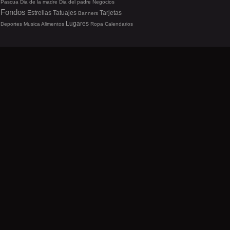
Pascua
Dia de la madre
Dia del padre
Negocios
Fondos
Estrellas
Tatuajes
Tarjetas
Banners
Lugares
Deportes
Musica
Alimentos
Ropa
Calendarios