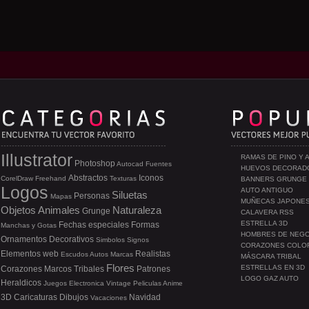
Illustrator
RAMAS DE PINO Y 
Photoshop
Autocad
Fuentes
HUEVOS DECORAD
Abstractos
Iconos
CorelDraw
Freehand
Texturas
BANNERS GRUNGE
Logos
AUTO ANTIGUO
Siluetas
Personas
Mapas
MUÑECAS JAPONE
Objetos
Animales
Naturaleza
Grunge
CALAVERA RSS
ESTRELLA 3D
Fechas especiales
Formas
Manchas y Gotas
HOMBRES DE NEG
Ornamentos
Decorativos
Simbolos
Signos
CORAZONES COLO
Elementos web
Realistas
Escudos
Autos
Marcas
MÁSCARA TRIBAL
Flores
ESTRELLAS EN 3D
Corazones
Marcos
Tribales
Patrones
LOGO GAZ AUTO
Heraldicos
Juegos
Electronica
Vintage
Peliculas
Anime
3D
Caricaturas
Dibujos
Navidad
Vacaciones