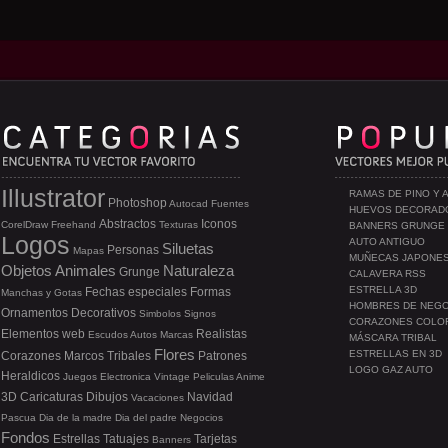
Illustrator
RAMAS DE PINO Y 
Photoshop
Autocad
Fuentes
HUEVOS DECORAD
Abstractos
Iconos
CorelDraw
Freehand
Texturas
BANNERS GRUNGE
Logos
AUTO ANTIGUO
Siluetas
Personas
Mapas
MUÑECAS JAPONE
Objetos
Animales
Naturaleza
Grunge
CALAVERA RSS
ESTRELLA 3D
Fechas especiales
Formas
Manchas y Gotas
HOMBRES DE NEG
Ornamentos
Decorativos
Simbolos
Signos
CORAZONES COLO
Elementos web
Realistas
Escudos
Autos
Marcas
MÁSCARA TRIBAL
Flores
ESTRELLAS EN 3D
Corazones
Marcos
Tribales
Patrones
LOGO GAZ AUTO
Heraldicos
Juegos
Electronica
Vintage
Peliculas
Anime
3D
Caricaturas
Dibujos
Navidad
Vacaciones
Pascua
Dia de la madre
Dia del padre
Negocios
Fondos
Estrellas
Tatuajes
Tarjetas
Banners