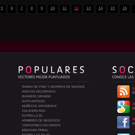
5
6
7
8
9
10
11
12
13
14
15
16
RAMAS DE PINO Y ADORNOS DE NAVIDAD
S
HUEVOS DECORADOS
R
BANNERS GRUNGE
AUTO ANTIGUO
A
MUÑECAS JAPONESAS
I
CALAVERA RSS
ESTRELLA 3D
H
HOMBRES DE NEGOCIOS
I
CORAZONES COLORIDOS
MÁSCARA TRIBAL
ESTRELLAS EN 3D