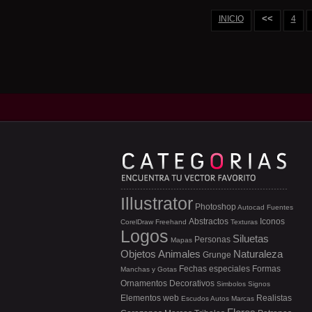
<<
INICIO
4
Illustrator
Photoshop
Autocad
Fuentes
Abstractos
Iconos
CorelDraw
Freehand
Texturas
Logos
Siluetas
Personas
Mapas
Objetos
Animales
Naturaleza
Grunge
Fechas especiales
Formas
Manchas y Gotas
Ornamentos
Decorativos
Simbolos
Signos
Elementos web
Realistas
Escudos
Autos
Marcas