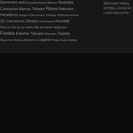
Elementos web
Realistas
Escudos
Autos
Marcas
MÁSCARA TRIBAL
Flores
ESTRELLAS EN 3D
Corazones
Marcos
Tribales
Patrones
LOGO GAZ AUTO
Heraldicos
Juegos
Electronica
Vintage
Peliculas
Anime
3D
Caricaturas
Dibujos
Navidad
Vacaciones
Pascua
Dia de la madre
Dia del padre
Negocios
Fondos
Estrellas
Tatuajes
Tarjetas
Banners
Lugares
Deportes
Musica
Alimentos
Ropa
Calendarios