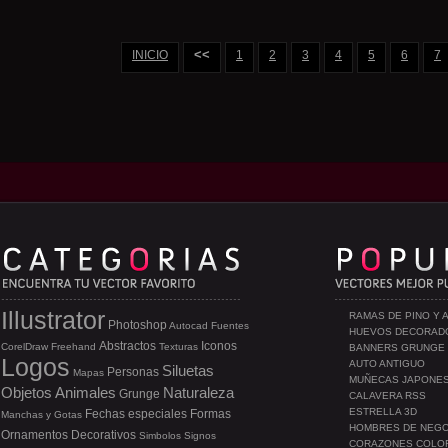
<<
INICIO
1
2
3
4
5
6
7
Illustrator
RAMAS DE PINO Y 
Photoshop
Autocad
Fuentes
HUEVOS DECORAD
Abstractos
Iconos
CorelDraw
Freehand
Texturas
BANNERS GRUNGE
Logos
AUTO ANTIGUO
Siluetas
Personas
Mapas
MUÑECAS JAPONE
Objetos
Animales
Naturaleza
Grunge
CALAVERA RSS
ESTRELLA 3D
Fechas especiales
Formas
Manchas y Gotas
HOMBRES DE NEG
Ornamentos
Decorativos
Simbolos
Signos
CORAZONES COLO