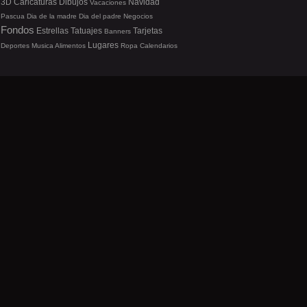
3D
Caricaturas
Dibujos
Navidad
Vacaciones
Pascua
Dia de la madre
Dia del padre
Negocios
Fondos
Estrellas
Tatuajes
Tarjetas
Banners
Lugares
Deportes
Musica
Alimentos
Ropa
Calendarios