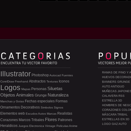
Illustrator
RAMAS DE PINO Y 
Photoshop
Autocad
Fuentes
HUEVOS DECORAD
Abstractos
Iconos
CorelDraw
Freehand
Texturas
BANNERS GRUNGE
Logos
AUTO ANTIGUO
Siluetas
Personas
Mapas
MUÑECAS JAPONE
Objetos
Animales
Naturaleza
Grunge
CALAVERA RSS
ESTRELLA 3D
Fechas especiales
Formas
Manchas y Gotas
HOMBRES DE NEG
Ornamentos
Decorativos
Simbolos
Signos
CORAZONES COLO
Elementos web
Realistas
Escudos
Autos
Marcas
MÁSCARA TRIBAL
Flores
ESTRELLAS EN 3D
Corazones
Marcos
Tribales
Patrones
LOGO GAZ AUTO
Heraldicos
Juegos
Electronica
Vintage
Peliculas
Anime