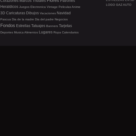
Flores
Corazones
Marcos
Tribales
Patrones
LOGO GAZ AUTO
Heraldicos
Juegos
Electronica
Vintage
Peliculas
Anime
3D
Caricaturas
Dibujos
Navidad
Vacaciones
Pascua
Dia de la madre
Dia del padre
Negocios
Fondos
Estrellas
Tatuajes
Tarjetas
Banners
Lugares
Deportes
Musica
Alimentos
Ropa
Calendarios