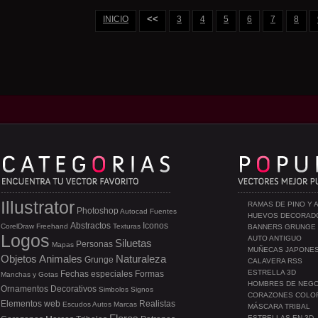
<<
INICIO
3
4
5
6
7
8
Illustrator
RAMAS DE PINO Y 
Photoshop
Autocad
Fuentes
HUEVOS DECORAD
Abstractos
Iconos
CorelDraw
Freehand
Texturas
BANNERS GRUNGE
Logos
AUTO ANTIGUO
Siluetas
Personas
Mapas
MUÑECAS JAPONE
Objetos
Animales
Naturaleza
Grunge
CALAVERA RSS
ESTRELLA 3D
Fechas especiales
Formas
Manchas y Gotas
HOMBRES DE NEG
Ornamentos
Decorativos
Simbolos
Signos
CORAZONES COLO
Elementos web
Realistas
Escudos
Autos
Marcas
MÁSCARA TRIBAL
ESTRELLAS EN 3D