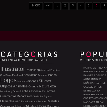
<<
INICIO
1
2
3
4
5
6
7
Illustrator
RAMAS DE PINO Y 
Photoshop
Autocad
Fuentes
HUEVOS DECORAD
Abstractos
Iconos
CorelDraw
Freehand
Texturas
BANNERS GRUNGE
Logos
AUTO ANTIGUO
Siluetas
Personas
Mapas
MUÑECAS JAPONE
Objetos
Animales
Naturaleza
Grunge
CALAVERA RSS
ESTRELLA 3D
Fechas especiales
Formas
Manchas y Gotas
HOMBRES DE NEG
Ornamentos
Decorativos
Simbolos
Signos
CORAZONES COLO
Elementos web
Realistas
Escudos
Autos
Marcas
MÁSCARA TRIBAL
Flores
ESTRELLAS EN 3D
Corazones
Marcos
Tribales
Patrones