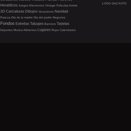
LOGO GAZ AUTO
Heraldicos
Juegos
Electronica
Vintage
Peliculas
Anime
3D
Caricaturas
Dibujos
Navidad
Vacaciones
Pascua
Dia de la madre
Dia del padre
Negocios
Fondos
Estrellas
Tatuajes
Tarjetas
Banners
Lugares
Deportes
Musica
Alimentos
Ropa
Calendarios