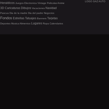
LOGO GAZ AUTO
Heraldicos
Juegos
Electronica
Vintage
Peliculas
Anime
3D
Caricaturas
Dibujos
Navidad
Vacaciones
Pascua
Dia de la madre
Dia del padre
Negocios
Fondos
Estrellas
Tatuajes
Tarjetas
Banners
Lugares
Deportes
Musica
Alimentos
Ropa
Calendarios