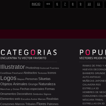
<<
INICIO
6
7
8
9
10
11
Illustrator
RAMAS DE PINO Y 
Photoshop
Autocad
Fuentes
HUEVOS DECORAD
Abstractos
Iconos
CorelDraw
Freehand
Texturas
BANNERS GRUNGE
Logos
AUTO ANTIGUO
Siluetas
Personas
Mapas
MUÑECAS JAPONE
Objetos
Animales
Naturaleza
Grunge
CALAVERA RSS
ESTRELLA 3D
Fechas especiales
Formas
Manchas y Gotas
HOMBRES DE NEG
Ornamentos
Decorativos
Simbolos
Signos
CORAZONES COLO
Elementos web
Realistas
Escudos
Autos
Marcas
MÁSCARA TRIBAL
Flores
ESTRELLAS EN 3D
Corazones
Marcos
Tribales
Patrones