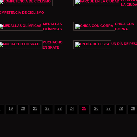
LA CIUD
OMPETENCIA DE CICLISMO
MEDALLAS
CHICA CON
OLÍMPICAS
GORRA
MUCHACHO
UN DÍA DE PES
EN SKATE
8
19
20
21
22
23
24
25
26
27
28
29