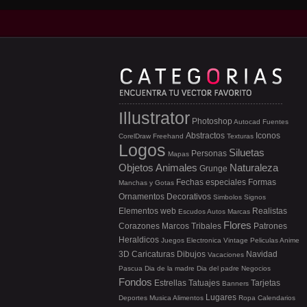
Illustrator
Photoshop
Autocad
Fuentes
Abstractos
Iconos
CorelDraw
Freehand
Texturas
Logos
Siluetas
Personas
Mapas
Objetos
Animales
Naturaleza
Grunge
Fechas especiales
Formas
Manchas y Gotas
Ornamentos
Decorativos
Simbolos
Signos
Elementos web
Realistas
Escudos
Autos
Marcas
Flores
Corazones
Marcos
Tribales
Patrones
Heraldicos
Juegos
Electronica
Vintage
Peliculas
Anime
3D
Caricaturas
Dibujos
Navidad
Vacaciones
Pascua
Dia de la madre
Dia del padre
Negocios
Fondos
Estrellas
Tatuajes
Tarjetas
Banners
Lugares
Deportes
Musica
Alimentos
Ropa
Calendarios