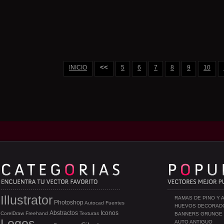
<<
INICIO
5
6
7
8
9
10
Illustrator
RAMAS DE PINO Y 
Photoshop
Autocad
Fuentes
HUEVOS DECORAD
Abstractos
Iconos
CorelDraw
Freehand
Texturas
BANNERS GRUNGE
Logos
AUTO ANTIGUO