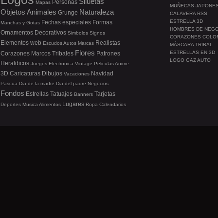
Siluetas
Personas
Mapas
MUÑECAS JAPONE
Objetos
Animales
Naturaleza
Grunge
CALAVERA RSS
ESTRELLA 3D
Fechas especiales
Formas
Manchas y Gotas
HOMBRES DE NEG
Ornamentos
Decorativos
Simbolos
Signos
CORAZONES COLO
Elementos web
Realistas
Escudos
Autos
Marcas
MÁSCARA TRIBAL
Flores
ESTRELLAS EN 3D
Corazones
Marcos
Tribales
Patrones
LOGO GAZ AUTO
Heraldicos
Juegos
Electronica
Vintage
Peliculas
Anime
3D
Caricaturas
Dibujos
Navidad
Vacaciones
Pascua
Dia de la madre
Dia del padre
Negocios
Fondos
Estrellas
Tatuajes
Tarjetas
Banners
Lugares
Deportes
Musica
Alimentos
Ropa
Calendarios