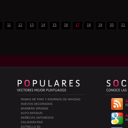
11
12
13
14
15
16
17
18
19
20
21
RAMAS DE PINO Y ADORNOS DE NAVIDAD
S
HUEVOS DECORADOS
R
BANNERS GRUNGE
AUTO ANTIGUO
A
MUÑECAS JAPONESAS
I
CALAVERA RSS
ESTRELLA 3D