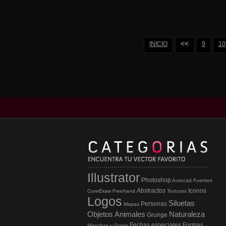
<<
INICIO
9
10
Illustrator
Photoshop
Autocad
Fuentes
Abstractos
Iconos
CorelDraw
Freehand
Texturas
Logos
Siluetas
Personas
Mapas
Objetos
Animales
Naturaleza
Grunge
Fechas especiales
Formas
Manchas y Gotas