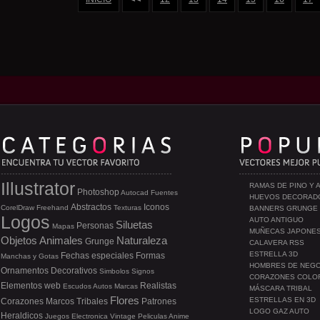
Illustrator
RAMAS DE PINO Y 
Photoshop
Autocad
Fuentes
HUEVOS DECORAD
Abstractos
Iconos
CorelDraw
Freehand
Texturas
BANNERS GRUNGE
Logos
AUTO ANTIGUO
Siluetas
Personas
Mapas
MUÑECAS JAPONE
Objetos
Animales
Naturaleza
Grunge
CALAVERA RSS
ESTRELLA 3D
Fechas especiales
Formas
Manchas y Gotas
HOMBRES DE NEG
Ornamentos
Decorativos
Simbolos
Signos
CORAZONES COLO
Elementos web
Realistas
Escudos
Autos
Marcas
MÁSCARA TRIBAL
Flores
ESTRELLAS EN 3D
Corazones
Marcos
Tribales
Patrones
LOGO GAZ AUTO
Heraldicos
Juegos
Electronica
Vintage
Peliculas
Anime