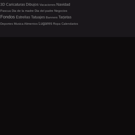
3D
Caricaturas
Dibujos
Navidad
Vacaciones
Pascua
Dia de la madre
Dia del padre
Negocios
Fondos
Estrellas
Tatuajes
Tarjetas
Banners
Lugares
Deportes
Musica
Alimentos
Ropa
Calendarios