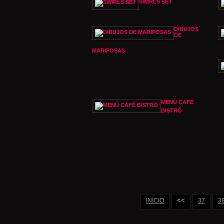
SWIRLS SET
DIBUJOS
DE
MARIPOSAS
MENÚ CAFÉ
BISTRÓ
<<
INICIO
37
3