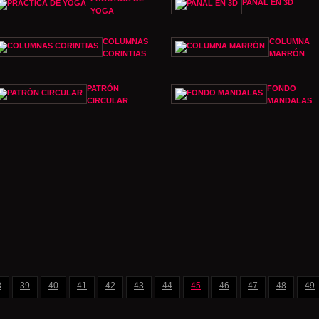
PANAL EN 3D
YOGA
COLUMNAS
COLUMNA
CORINTIAS
MARRÓN
PATRÓN
FONDO
CIRCULAR
MANDALAS
8
39
40
41
42
43
44
45
46
47
48
49