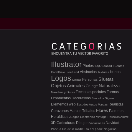
Illustrator
Photoshop
Autocad
Fuentes
Abstractos
Iconos
CorelDraw
Freehand
Texturas
Logos
Siluetas
Personas
Mapas
Objetos
Animales
Naturaleza
Grunge
Fechas especiales
Formas
Manchas y Gotas
Ornamentos
Decorativos
Simbolos
Signos
Elementos web
Realistas
Escudos
Autos
Marcas
Flores
Corazones
Marcos
Tribales
Patrones
Heraldicos
Juegos
Electronica
Vintage
Peliculas
Anime
3D
Caricaturas
Dibujos
Navidad
Vacaciones
Pascua
Dia de la madre
Dia del padre
Negocios