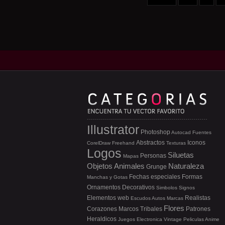
Illustrator
Photoshop
Autocad
Fuentes
Abstractos
Iconos
CorelDraw
Freehand
Texturas
Logos
Siluetas
Personas
Mapas
Objetos
Animales
Naturaleza
Grunge
Fechas especiales
Formas
Manchas y Gotas
Ornamentos
Decorativos
Simbolos
Signos
Elementos web
Realistas
Escudos
Autos
Marcas
Flores
Corazones
Marcos
Tribales
Patrones
Heraldicos
Juegos
Electronica
Vintage
Peliculas
Anime