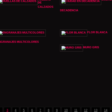
DE
CALZADOS
DECADENCIA
FLOR BLANCA
NGRANAJES MULTICOLORES
MURO GRIS
3
4
5
6
7
8
9
10
11
12
13
14