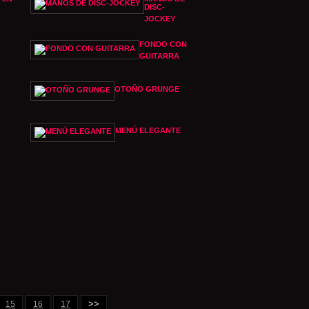
DISC-
JOCKEY
FONDO CON
GUITARRA
OTOÑO GRUNGE
MENÚ ELEGANTE
>>
15
16
17